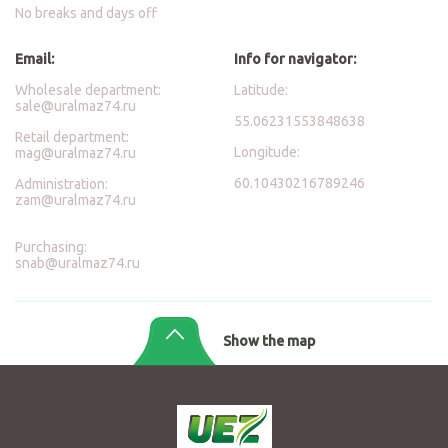
No breaks and days off
Email:
Info for navigator:
Wholesale department:
Latitude:
sale@uralmaz74.ru
55.06231553848638
Retail department:
Longitude:
mag@uralmaz74.ru
60.10430216789246
Administration:
zam@uralmaz74.ru
Purchasing:
snab@uralmaz74.ru
Show the map