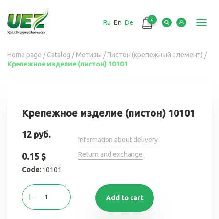
Перейти
к
0
Ru
En
De
основному
Toggl
содержанию
navig
Вы
Home page
/
Catalog
/
Метизы
/
Пистон (крепежный элемент)
/
Крепежное изделие (пистон) 10101
здесь
Крепежное изделие (пистон) 10101
12 руб.
Information about delivery
Return and exchange
0.15 $
Code:
10101
Add to cart