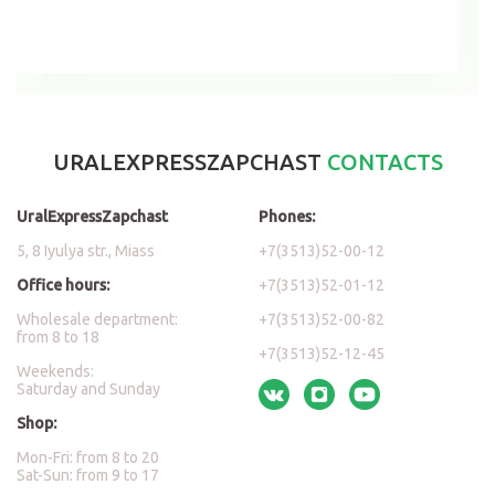
URALEXPRESSZAPCHAST
CONTACTS
UralExpressZapchast
Phones:
5, 8 Iyulya str., Miass
+7(3513)52-00-12
Office hours:
+7(3513)52-01-12
Wholesale department:
+7(3513)52-00-82
from 8 to 18
+7(3513)52-12-45
Weekends:
Saturday and Sunday
Shop:
Mon-Fri: from 8 to 20
Sat-Sun: from 9 to 17