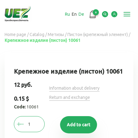
Перейти
к
0
Ru
En
De
основному
Toggl
содержанию
navig
Вы
Home page
/
Catalog
/
Метизы
/
Пистон (крепежный элемент)
/
Крепежное изделие (пистон) 10061
здесь
Крепежное изделие (пистон) 10061
12 руб.
Information about delivery
Return and exchange
0.15 $
Code:
10061
Add to cart