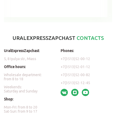
URALEXPRESSZAPCHAST
CONTACTS
UralExpressZapchast
Phones:
5, 8 Iyulya str., Miass
+7(3513)52-00-12
Office hours:
+7(3513)52-01-12
Wholesale department:
+7(3513)52-00-82
from 8 to 18
+7(3513)52-12-45
Weekends:
Saturday and Sunday
Shop:
Mon-Fri: from 8 to 20
Sat-Sun: from 9 to 17