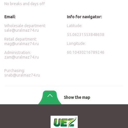
No breaks and days off
Email:
Info for navigator:
Wholesale department:
Latitude:
sale@uralmaz74.ru
55.06231553848638
Retail department:
Longitude:
mag@uralmaz74.ru
60.10430216789246
Administration:
zam@uralmaz74.ru
Purchasing:
snab@uralmaz74.ru
Show the map