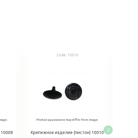
Code:
10010
mage.
Product appearance may differ from image.
Product
 10008
Крепежное изделие (пистон) 10010
Крепежн