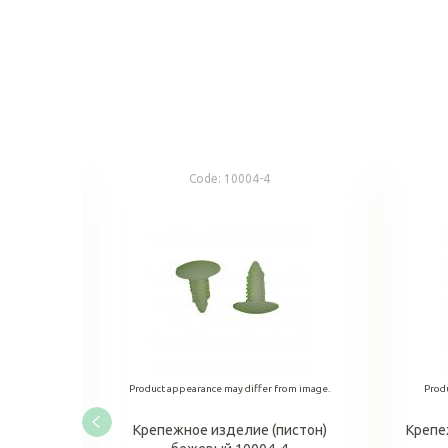
Code:
10004-4
m image.
Product appearance may differ from image.
Prod
н) белый
Крепежное изделие (пистон)
Крепе