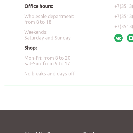
Office hours:
+7(3513
Wholesale department:
+7(3513
from 8 to 18
+7(3513
Weekends:
Saturday and Sunday
Shop:
Mon-Fri: from 8 to 20
Sat-Sun: from 9 to 17
No breaks and days off