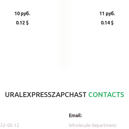
10 руб.
11 руб.
0.12 $
0.14 $
Add to cart
Add to ca
URALEXPRESSZAPCHAST
CONTACTS
Email:
)52-00-12
Wholesale department: