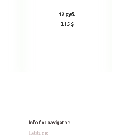
12 руб.
0.15 $
rt
Add to cart
Info for navigator:
Latitude: