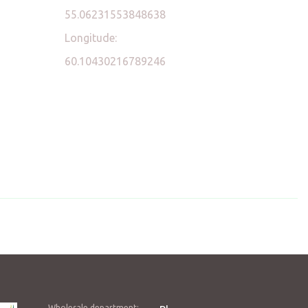
55.06231553848638
Longitude:
60.10430216789246
Wholesale department: