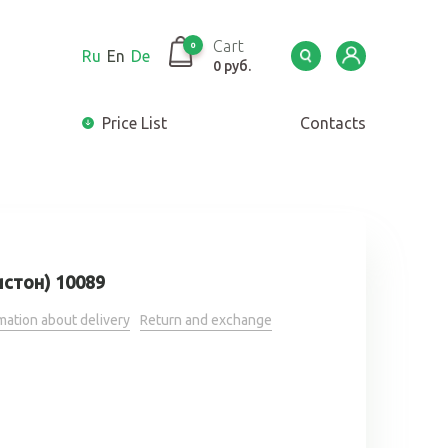
Cart
0
Ru
En
De
0 руб.
Price List
Сontacts
стон) 10089
mation about delivery
Return and exchange