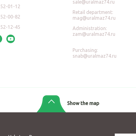
sale@uralmaz74.ru
)52-01-12
Retail department:
)52-00-82
mag@uralmaz74.ru
)52-12-45
Administration:
zam@uralmaz74.ru
Purchasing:
snab@uralmaz74.ru
Show the map