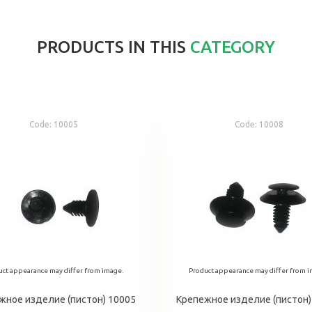
PRODUCTS IN THIS
CATEGORY
Code:
10005
Code:
10008
uct appearance may differ from image.
Product appearance may differ from i
жное изделие (пистон) 10005
Крепежное изделие (пистон)