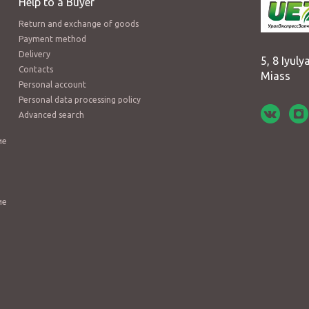
Help to a Buyer
Return and exchange of goods
Payment method
Delivery
5, 8 Iyulya
Contacts
Miass
Personal account
Personal data processing policy
Advanced search
ие
ие