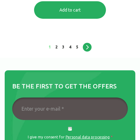
Add to cart
1
2
3
4
5
BE THE FIRST TO GET THE OFFERS
Enter
your
I give my consent for
Personal data processing
*
e-