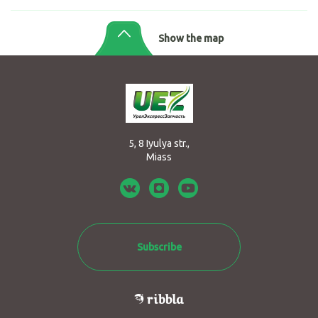
Show the map
5, 8 Iyulya str.,
Miass
Subscribe