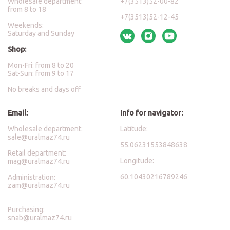
Wholesale department:
+7(3513)52-00-82
from 8 to 18
+7(3513)52-12-45
Weekends:
Saturday and Sunday
Shop:
Mon-Fri: from 8 to 20
Sat-Sun: from 9 to 17
No breaks and days off
Email:
Info for navigator:
Wholesale department:
Latitude:
sale@uralmaz74.ru
55.06231553848638
Retail department:
Longitude:
mag@uralmaz74.ru
60.10430216789246
Administration:
zam@uralmaz74.ru
Purchasing:
snab@uralmaz74.ru