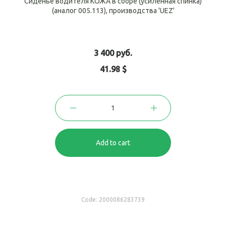
Сиденье водителя КОЖА в сборе (усиленная спинка)
(аналог 005.113), производства 'UEZ'
3 400 руб.
41.98 $
Add to cart
Code:
2000086283739