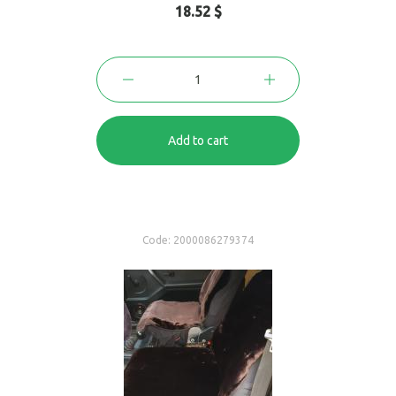
18.52 $
Add to cart
Code:
2000086279374