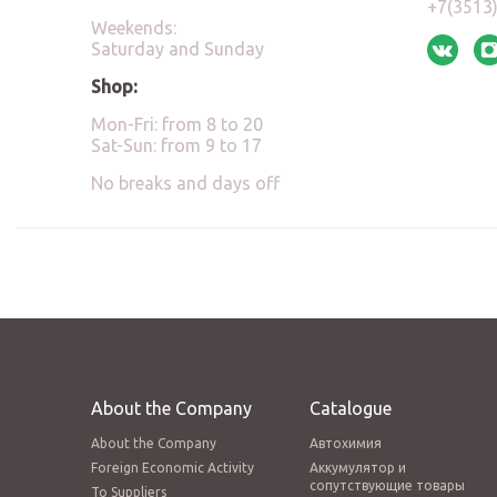
+7(3513
Weekends:
Saturday and Sunday
Shop:
Mon-Fri: from 8 to 20
Sat-Sun: from 9 to 17
No breaks and days off
About the Company
Catalogue
About the Company
Автохимия
Foreign Economic Activity
Аккумулятор и
сопутствующие товары
To Suppliers