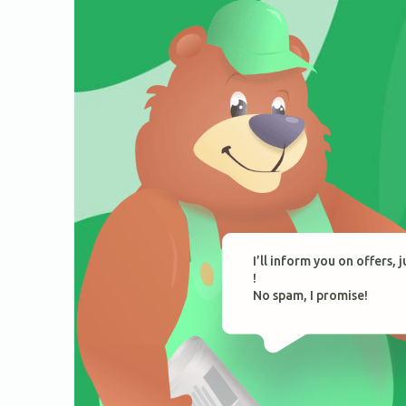
I’ll inform you on offers, 
!
No spam, I promise!