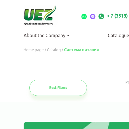
Перейти
к
основному
+ 7 (3513)
содержанию
About the Company
Catalogue
Вы
Home page
/
Catalog
/
Система питания
здесь
P
Rest filters