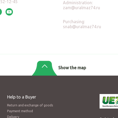
)52-12-45
Administration:
zam@uralmaz74.ru
Purchasing:
snab@uralmaz74.ru
Show the map
Help to a Buyer
Return and exchange of goods
Payment method
Delivery