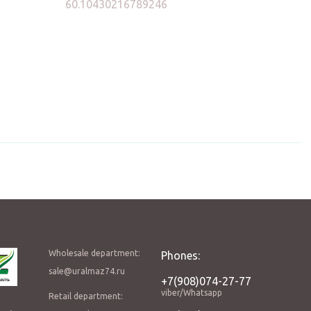
60.10430216789246
Wholesale department:
Phones:
sale@uralmaz74.ru
+7(908)074-27-77
viber/Whatsapp
Retail department: