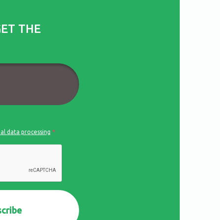
GET THE
al data processing
*
cribe