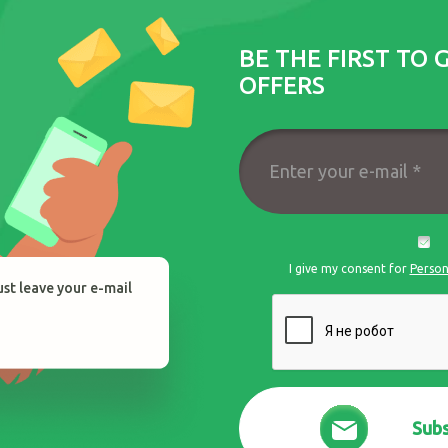
BE THE FIRST TO 
OFFERS
Enter
your
I give my consent for
Person
e-
just leave your e-mail
mail
*
Subs