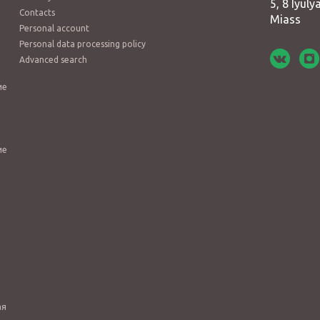
5, 8 Iyulya
Contacts
Miass
Personal account
Personal data processing policy
Advanced search
ие
ие
ая