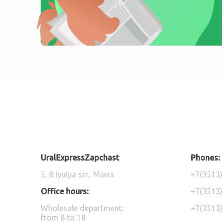
UralExpressZapchast
Phones:
5, 8 Iyulya str., Miass
+7(3513
Office hours:
+7(3513
Wholesale department:
+7(3513
from 8 to 18