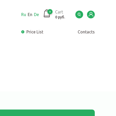
Cart
0
Ru
En
De
0 руб.
Price List
Сontacts