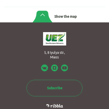
Show the map
5, 8 Iyulya str.,
Miass
Subscribe