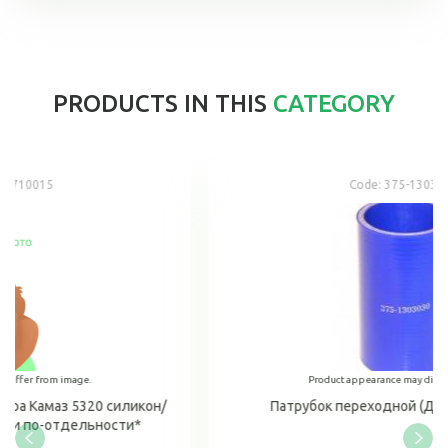
PRODUCTS IN THIS
CATEGORY
Code:
375-1303030 С
Product appearance may differ from image.
икон/
Патрубок переходной (Д 50*100) силикон
и*