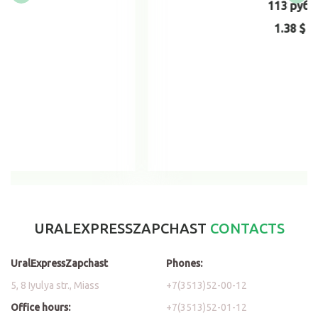
113 руб.
1.38 $
Add to cart
URALEXPRESSZAPCHAST
CONTACTS
UralExpressZapchast
Phones:
5, 8 Iyulya str., Miass
+7(3513)52-00-12
Office hours:
+7(3513)52-01-12