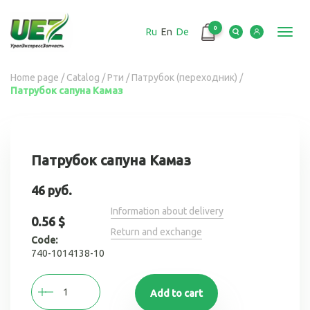
Перейти
к
0
Ru
En
De
основному
Toggl
содержанию
navig
Вы
Home page
/
Catalog
/
Рти
/
Патрубок (переходник)
/
Патрубок сапуна Камаз
здесь
Патрубок сапуна Камаз
46 руб.
Information about delivery
0.56 $
Return and exchange
Code:
740-1014138-10
Add to cart