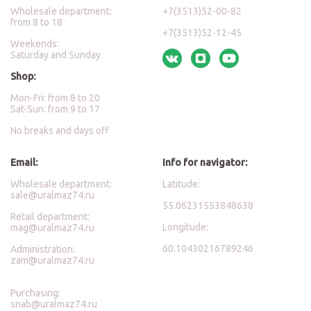
Wholesale department:
+7(3513)52-00-82
from 8 to 18
+7(3513)52-12-45
Weekends:
Saturday and Sunday
Shop:
Mon-Fri: from 8 to 20
Sat-Sun: from 9 to 17
No breaks and days off
Email:
Info for navigator:
Wholesale department:
Latitude:
sale@uralmaz74.ru
55.06231553848638
Retail department:
Longitude:
mag@uralmaz74.ru
60.10430216789246
Administration:
zam@uralmaz74.ru
Purchasing:
snab@uralmaz74.ru