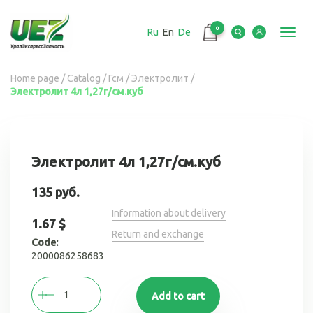
Перейти
к
0
Ru
En
De
основному
Toggl
содержанию
navig
Вы
Home page
/
Catalog
/
Гсм
/
Электролит
/
Электролит 4л 1,27г/см.куб
здесь
Электролит 4л 1,27г/см.куб
135 руб.
Information about delivery
1.67 $
Return and exchange
Code:
2000086258683
Add to cart