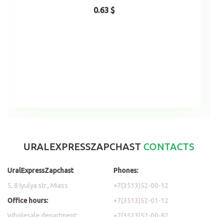
0.63 $
Add to cart
URALEXPRESSZAPCHAST
CONTACTS
UralExpressZapchast
Phones:
5, 8 Iyulya str., Miass
+7(3513)52-00-12
Office hours:
+7(3513)52-01-12
Wholesale department:
+7(3513)52-00-82