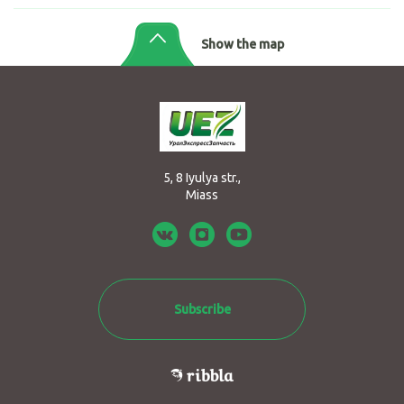
Show the map
5, 8 Iyulya str.,
Miass
Subscribe