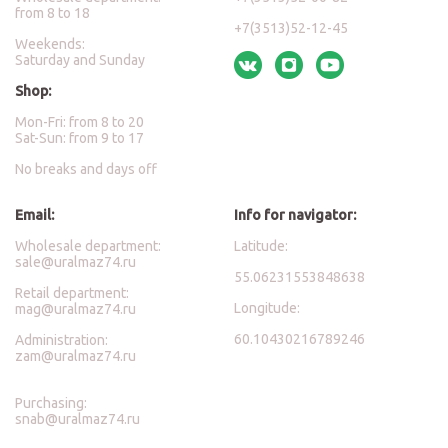
from 8 to 18
+7(3513)52-12-45
Weekends:
Saturday and Sunday
Shop:
Mon-Fri: from 8 to 20
Sat-Sun: from 9 to 17
No breaks and days off
Email:
Info for navigator:
Wholesale department:
Latitude:
sale@uralmaz74.ru
55.06231553848638
Retail department:
Longitude:
mag@uralmaz74.ru
60.10430216789246
Administration:
zam@uralmaz74.ru
Purchasing:
snab@uralmaz74.ru