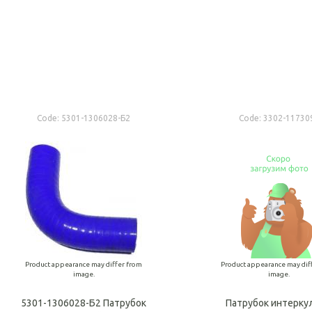
Add to cart
Add t
Code:
5301-1306028-Б2
Code:
3302-11730
Product appearance may differ from
Product appearance may dif
image.
image.
5301-1306028-Б2 Патрубок
Патрубок интерку