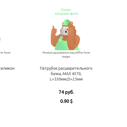
fer from
Product appearance may differ from
image.
 силикон
Патрубок расширительного
бачка, МАЗ 4370,
L=530мм,D=25мм
74 руб.
0.90 $
o cart
Add to cart