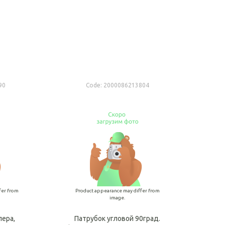
o cart
Add to cart
90
Code:
2000086213804
fer from
Product appearance may differ from
image.
лера,
Патрубок угловой 90град.