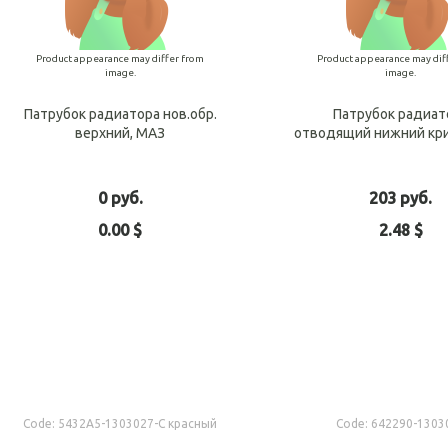
Product appearance may differ from
Product appearance may dif
image.
image.
Патрубок радиатора нов.обр.
Патрубок радиат
верхний, МАЗ
отводящий нижний кр
0 руб.
203 руб.
0.00 $
2.48 $
Add to cart
Add t
Code:
5432А5-1303027-С красный
Code:
642290-1303