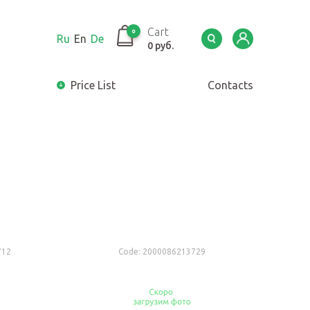
Cart
0
Ru
En
De
0 руб.
Price List
Сontacts
712
Code:
2000086213729