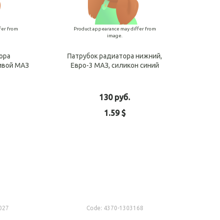
fer from
Product appearance may differ from
image.
ора
Патрубок радиатора нижний,
ивой МАЗ
Евро-3 МАЗ, силикон синий
130 руб.
1.59 $
o cart
Add to cart
027
Code:
4370-1303168