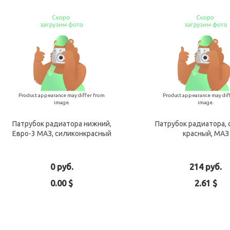
Product appearance may differ from
Product appearance may dif
image.
image.
Патрубок радиатора нижний,
Патрубок радиатора,
Евро-3 МАЗ, силиконкрасный
красный, МАЗ
0 руб.
214 руб.
0.00 $
2.61 $
Add to cart
Add t