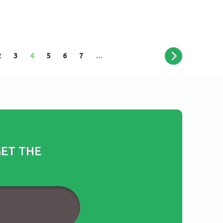
2
3
4
5
6
7
…
GET THE