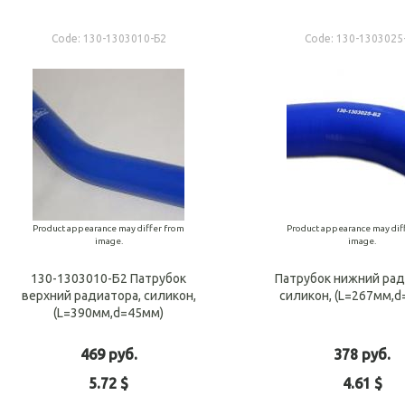
Code:
130-1303010-Б2
Code:
130-1303025
Product appearance may differ from
Product appearance may dif
image.
image.
130-1303010-Б2 Патрубок
Патрубок нижний рад
верхний радиатора, силикон,
силикон, (L=267мм,
(L=390мм,d=45мм)
469 руб.
378 руб.
5.72 $
4.61 $