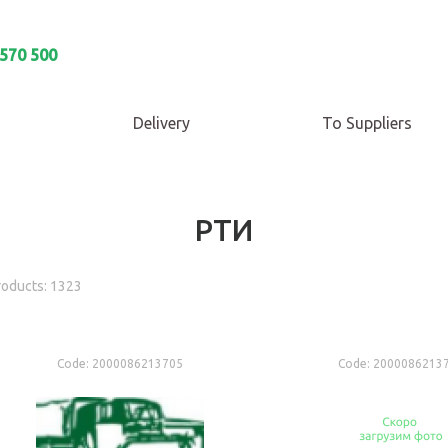
 570 500
Delivery
To Suppliers
РТИ
roducts: 1323
Code:
2000086213705
Code:
2000086213