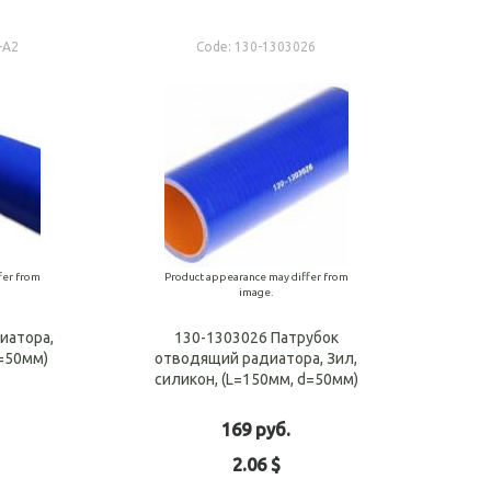
-А2
Code:
130-1303026
fer from
Product appearance may differ from
image.
иатора,
130-1303026 Патрубок
d=50мм)
отводящий радиатора, Зил,
силикон, (L=150мм, d=50мм)
169 руб.
2.06 $