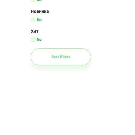
No
filter
Новинка
Apply
No
No
filter
Хит
Apply
No
No
filter
Rest filters