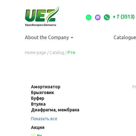
Перейти
к
основному
+ 7 (3513)
содержанию
About the Company
Catalogue
Вы
Home page
/
Catalog
/
Рти
здесь
Амортизатор
Apply
P
Брызговик
Apply
Амортизатор
Буфер
Apply
Брызговик
filter
Втулка
Буфер
Apply
filter
Диафрагма, мембрана
filter
Втулка
Apply
filter
Диафрагма,
Показать все
мембрана
filter
Акция
Apply
No