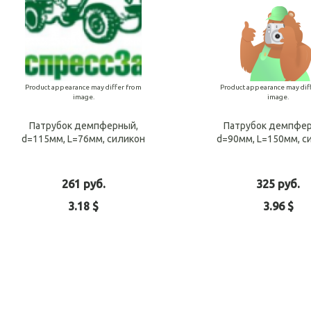
Product appearance may differ from
Product appearance may dif
image.
image.
Патрубок демпферный,
Патрубок демпфе
d=115мм, L=76мм, силикон
d=90мм, L=150мм, с
261 руб.
325 руб.
3.18 $
3.96 $
Add to cart
Add t