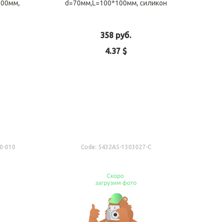
100мм,
d=70мм,L=100*100мм, силикон
358 руб.
4.37 $
o cart
Add to cart
0-010
Code:
5432А5-1303027-С