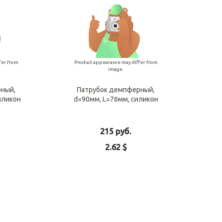
fer from
Product appearance may differ from
image.
рный,
Патрубок демпферный,
иликон
d=90мм, L=76мм, силикон
215 руб.
2.62 $
o cart
Add to cart