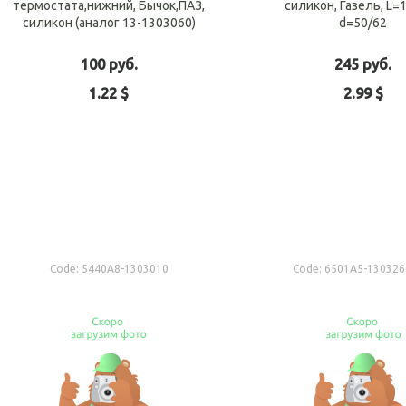
термостата,нижний, Бычок,ПАЗ,
силикон, Газель, L=
силикон (аналог 13-1303060)
d=50/62
100 руб.
245 руб.
1.22 $
2.99 $
Add to cart
Add t
Code:
5440А8-1303010
Code:
6501А5-130326